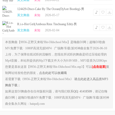
英文舞曲
未知
2026-06-22
124429-Dnce-Cake By The Ocean(DjAstr Bootleg)-男
NuDisco
英文舞曲
未知
2026-05-17
R.i.o-Hot Girl(Amboza Rmx Tinchuang Edit)-男
PopTechno
英文舞曲
未知
2026-02-04
本首舞曲【9956-正野又来啦!Bit-Oldschool Mix】是嗨曲DJ网｜超嗨DJ歌曲
MV免费下载 · 1080P高清无损MP4 · 广场舞/车载/派对神曲全集于2026-06-10
上传，为了保障在线试听的流畅性，您现在所试听的舞曲是经过压缩处理的
Mp4音频，本站所提供的Mp3下载文件大小为9.09 MB，MP3音质为320Kbps
您要是喜欢这首【9956-正野又来啦!Bit-Oldschool Mix.mp3】可以
[点击这里]
复
制网址转发给您的朋友，
点击此处可以收藏哦
若需要下载《9956-正野又来啦!Bit-Oldschool Mix》
请点此处进入高品质MP3
舞曲下载；
如果这首DJ舞曲存在任何版权问题，请与我们联系
QQ: 41418509
，请记住嗨
曲DJ网｜超嗨DJ歌曲MV免费下载 · 1080P高清无损MP4 · 广场舞/车载/派对神
曲全集永久网址：haiqudj.com