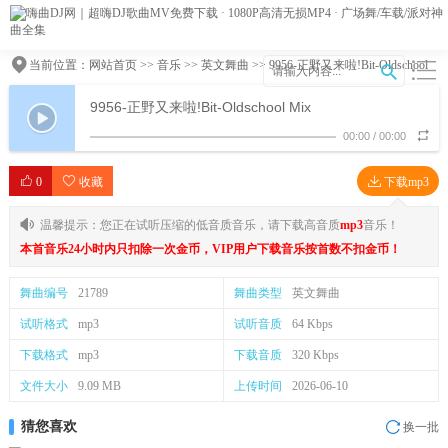
当前位置：
网站首页
>>
音乐
>>
英文舞曲
>> 9956-正野又来啦!Bit-Oldschool
Mix
9956-正野又来啦!Bit-Oldschool Mix
00:00
/
00:00
0
收藏
下载mp3
温馨提示：您正在试听压缩的低音质音乐，请下载高音质
mp3
音乐！
本首音乐24小时内只扣除一次金币，VIP用户下载音乐按首数不扣金币！
舞曲编号
21789
舞曲类型
英文舞曲
试听格式
mp3
试听音质
64 Kbps
下载格式
mp3
下载音质
320 Kbps
文件大小
9.09 MB
上传时间
2026-06-10
猜您喜欢
换一批