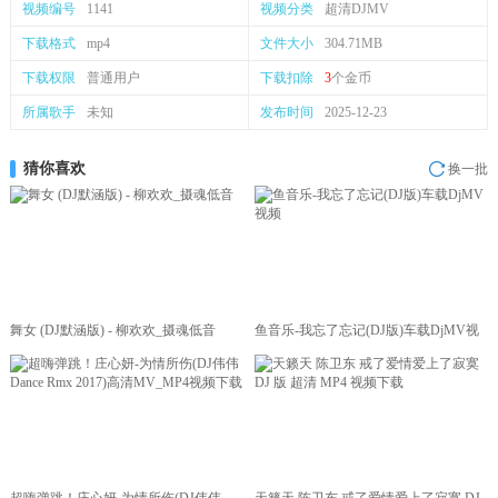
视频编号
1141
视频分类
超清DJMV
下载格式
mp4
文件大小
304.71MB
下载权限
普通用户
下载扣除
3
个金币
所属歌手
未知
发布时间
2025-12-23
猜你喜欢
换一批
舞女 (DJ默涵版) - 柳欢欢_摄魂低音
鱼音乐-我忘了忘记(DJ版)车载DjMV视
频