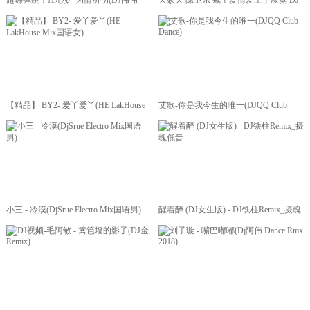
超嗨弹跳！庄心妍-为情所伤(DJ伟伟
天籁天 陈卫东 戒了爱情爱上了寂寞 DJ
Dance Rmx 2017)高清MV_MP4视频下载
版 超清 MP4 视频下载
【精品】 BY2- 爱丫爱丫(HE LakHouse
艾歌-你是我今生的唯一(DJQQ Club
Mix国语女)
Dance)
小三 - 冷漠(DjSrue Electro Mix国语男)
醒着醉 (DJ女生版) - DJ铁柱Remix_摄魂
低音