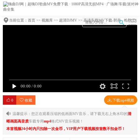
当前位置：
首页
>>
视频库
>>
超清DJMV
>> 高清车载MV下载-郭燕 - 晚秋(Dj
十三 Dance Rmx 2012)
00:00
/
0:00
0
收藏
下载mp4视频
温馨提示：您正在观看压缩的低画面MV音乐，请下载无右上角水印的
清
晰画面高音质
车载专用
mp4
格式MV音乐视频！
本首视频24小时内只扣除一次金币，VIP用户下载视频按首数不扣金币！