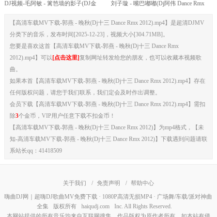
DJ视频-毛阿敏 - 篱笆墙的影子(DJ金
刘子璇 - 嘴巴嘟嘟(Dj阿伟 Dance Rmx
Remix)
2018)
【高清车载MV下载-郭燕 - 晚秋(Dj十三 Dance Rmx 2012).mp4】是超清DJMV
分类下的音乐，发布时间[2025-12-23]，视频大小[304.71MB]。
您要是喜欢这首【高清车载MV下载-郭燕 - 晚秋(Dj十三 Dance Rmx
2012).mp4】可以
[点击这里]
复制网址转发给您的朋友，也可以收藏本视频歌
曲。
如果本首【高清车载MV下载-郭燕 - 晚秋(Dj十三 Dance Rmx 2012).mp4】存在
任何版权问题，请您于我们联系，我们定会及时作出调整。
会员下载【高清车载MV下载-郭燕 - 晚秋(Dj十三 Dance Rmx 2012).mp4】需扣
除
3
个金币，VIP用户任意下载不扣金币！
【高清车载MV下载-郭燕 - 晚秋(Dj十三 Dance Rmx 2012)】为mp4格式，【未
知-高清车载MV下载-郭燕 - 晚秋(Dj十三 Dance Rmx 2012)】下载遇到问题请联
系站长qq：41418509
关于我们
/
免责声明
/
帮助中心
嗨曲DJ网｜超嗨DJ歌曲MV免费下载 · 1080P高清无损MP4 · 广场舞/车载/派对神曲
全集
版权所有
haiqudj.com
Inc. All Rights Reserved.
本网站提供的所有音乐均来自互联网搜集，作品版权为原作者所有，如本站有侵