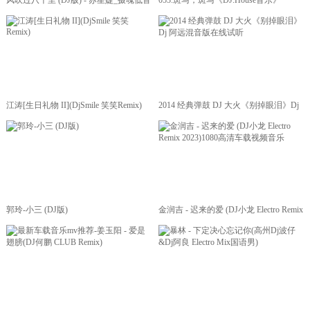
风吹过八千里 (DJ版) - 苏星婕_摄魂低音
053.斑马，斑马《DJ.House音乐》
江涛[生日礼物 II](DjSmile 笑笑Remix)
2014 经典弹鼓 DJ 大火《别掉眼泪》Dj
阿远混音版在线试听
郭玲-小三 (DJ版)
金润吉 - 迟来的爱 (DJ小龙 Electro Remix
2023)1080高清车载视频音乐