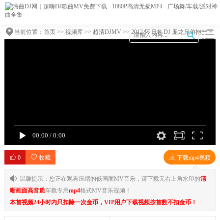
当前位置：
首页
>>
视频库
>>
超清DJMV
>> 2012 怀旧老 DJ 庞龙兄弟抱一下
弹节奏车载完整版
00:00
/
0:00
0
收藏
下载mp4视频
温馨提示：您正在观看压缩的低画面MV音乐，请下载无右上角水印的
清
晰画面高音质
车载专用
mp4
格式MV音乐视频！
本首视频24小时内只扣除一次金币，VIP用户下载视频按首数不扣金币！