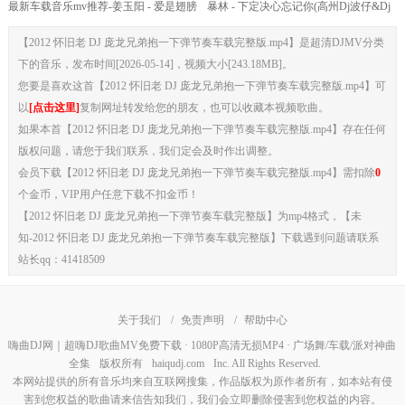
最新车载音乐mv推荐-姜玉阳 - 爱是翅膀
暴林 - 下定决心忘记你(高州Dj波仔&Dj
(DJ何鹏 CLUB Remix)
阿良 Electro Mix国语男)
【2012 怀旧老 DJ 庞龙兄弟抱一下弹节奏车载完整版.mp4】是超清DJMV分类
下的音乐，发布时间[2026-05-14]，视频大小[243.18MB]。
您要是喜欢这首【2012 怀旧老 DJ 庞龙兄弟抱一下弹节奏车载完整版.mp4】可
以
[点击这里]
复制网址转发给您的朋友，也可以收藏本视频歌曲。
如果本首【2012 怀旧老 DJ 庞龙兄弟抱一下弹节奏车载完整版.mp4】存在任何
版权问题，请您于我们联系，我们定会及时作出调整。
会员下载【2012 怀旧老 DJ 庞龙兄弟抱一下弹节奏车载完整版.mp4】需扣除
0
个金币，VIP用户任意下载不扣金币！
【2012 怀旧老 DJ 庞龙兄弟抱一下弹节奏车载完整版】为mp4格式，【未
知-2012 怀旧老 DJ 庞龙兄弟抱一下弹节奏车载完整版】下载遇到问题请联系
站长qq：41418509
关于我们
/
免责声明
/
帮助中心
嗨曲DJ网｜超嗨DJ歌曲MV免费下载 · 1080P高清无损MP4 · 广场舞/车载/派对神曲
全集
版权所有
haiqudj.com
Inc. All Rights Reserved.
本网站提供的所有音乐均来自互联网搜集，作品版权为原作者所有，如本站有侵
害到您权益的歌曲请来信告知我们，我们会立即删除侵害到您权益的内容。