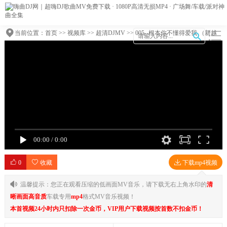
当前位置：
首页
>>
视频库
>>
超清DJMV
>> 005--根本你不懂得爱我 （新越
鼓）DJHouse团队出品
00:00
/
0:00
0
收藏
下载mp4视频
温馨提示：您正在观看压缩的低画面MV音乐，请下载无右上角水印的
清
晰画面高音质
车载专用
mp4
格式MV音乐视频！
本首视频24小时内只扣除一次金币，VIP用户下载视频按首数不扣金币！