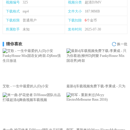
视频编号
325
视频分类
超清DJMV
下载格式
mp4
文件大小
187.98MB
下载权限
普通用户
下载扣除
6
个金币
所属歌手
未知
发布时间
2025-07-30
猜你喜欢
换一批
艾歌 - 一生中最爱的人(Dj小安
最新dj车载视频免费下载-李秉成 - 只为
FunkyHouse Mix国语女)咚鼓-DjRmx强
你着迷(柳州Dj阿樂 FunkyHouse Mix国
生日放送
语男)咚鼓