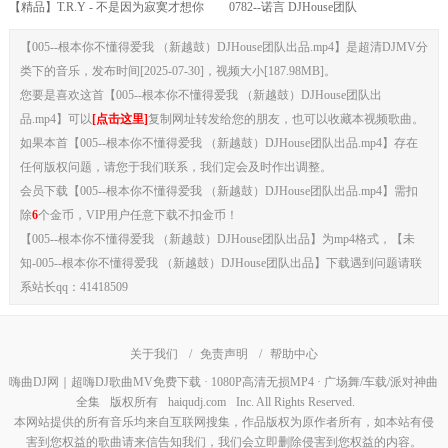
【精品】T.R.Y - 不是因为寂寞才想你
0782--诺言 DJHouse团队
(Dj无恙 ProgHouse Mix国语女)
【005--根本你不懂得爱我 （新越鼓）DJHouse团队出品.mp4】是超清DJMV分
类下的音乐，发布时间[2025-07-30]，视频大小[187.98MB]。
您要是喜欢这首【005--根本你不懂得爱我 （新越鼓）DJHouse团队出
品.mp4】可以
[点击这里]
复制网址转发给您的朋友，也可以收藏本视频歌曲。
如果本首【005--根本你不懂得爱我 （新越鼓）DJHouse团队出品.mp4】存在
任何版权问题，请您于我们联系，我们定会及时作出调整。
会员下载【005--根本你不懂得爱我 （新越鼓）DJHouse团队出品.mp4】需扣
除
6
个金币，VIP用户任意下载不扣金币！
【005--根本你不懂得爱我 （新越鼓）DJHouse团队出品】为mp4格式，【未
知-005--根本你不懂得爱我 （新越鼓）DJHouse团队出品】下载遇到问题请联
系站长qq：41418509
关于我们
/
免责声明
/
帮助中心
嗨曲DJ网｜超嗨DJ歌曲MV免费下载 · 1080P高清无损MP4 · 广场舞/车载/派对神曲
全集
版权所有
haiqudj.com
Inc. All Rights Reserved.
本网站提供的所有音乐均来自互联网搜集，作品版权为原作者所有，如本站有侵
害到您权益的歌曲请来信告知我们，我们会立即删除侵害到您权益的内容。