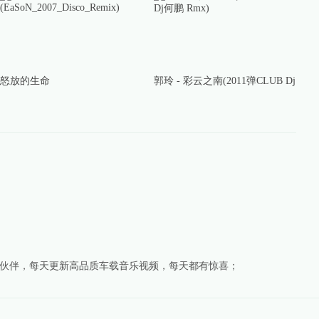
怒放的生命
郭玲 - 彩云之南(2011弹CLUB Dj
(EaSoN_2007_Disco_Remix)
何鹏 Rmx)
告诉您的小伙伴，每天更新高品质车载音乐视频，每天都有惊喜；