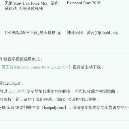
1080P高清MV下载_光头华夏-无
神马乐团 - 爱河(DjCupid小秋
期(Rinv LakHouse Mix)_治愈系
Extended Rmx 2018)
律动_无损音质视频
车载音乐视频通用格式；
再回首(DjCandy Dance Rmx 2012).mp4】
视频请主动下载；
320Kbps]；
可以
[点击这里]
复制网址转发给您的朋友，也可以收藏本视频歌曲；
何版权问题，请您于我们联系，我们定会及时作出调整；
 · 广场舞/车载/派对神曲全集【haiqudj.com】，请偷偷复制本站网址